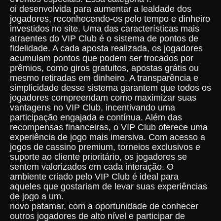
oi desenvolvida para aumentar a lealdade dos
jogadores, reconhecendo-os pelo tempo e dinheiro
investidos no site. Uma das características mais
atraentes do VIP Club é o sistema de pontos de
fidelidade. A cada aposta realizada, os jogadores
acumulam pontos que podem ser trocados por
prêmios, como giros gratuitos, apostas grátis ou
mesmo retiradas em dinheiro. A transparência e
simplicidade desse sistema garantem que todos os
jogadores compreendam como maximizar suas
vantagens no VIP Club, incentivando uma
participação engajada e contínua. Além das
recompensas financeiras, o VIP Club oferece uma
experiência de jogo mais imersiva. Com acesso a
jogos de cassino premium, torneios exclusivos e
suporte ao cliente prioritário, os jogadores se
sentem valorizados em cada interação. O
ambiente criado pelo VIP Club é ideal para
aqueles que gostariam de levar suas experiências
de jogo a um.
novo patamar, com a oportunidade de conhecer
outros jogadores de alto nível e participar de