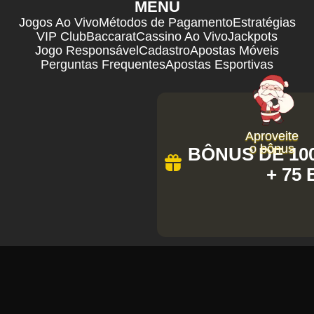
MENU
Jogos Ao Vivo
Métodos de Pagamento
Estratégias
VIP Club
Baccarat
Cassino Ao Vivo
Jackpots
Jogo Responsável
Cadastro
Apostas Móveis
Perguntas Frequentes
Apostas Esportivas
Aproveite
o bônus
BÔNUS DE 100
+ 75
COPYRIGHT ©
2026
BEM-VINDO AO 94
BET – ONDE A DIVERSÃO E AS