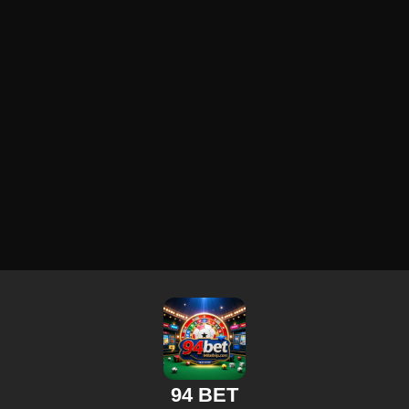
94 BET