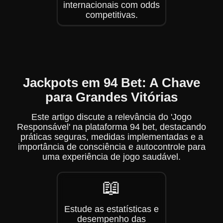
internacionais com odds
competitivas.
Jackpots em 94 Bet: A Chave
para Grandes Vitórias
Este artigo discute a relevância do 'Jogo
Responsável' na plataforma 94 bet, destacando
práticas seguras, medidas implementadas e a
importância de consciência e autocontrole para
uma experiência de jogo saudável.
📖
Estude as estatísticas e
desempenho das