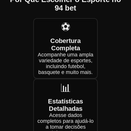
94 bet
⚽
Cobertura
Completa
Acompanhe uma ampla
variedade de esportes,
incluindo futebol,
basquete e muito mais.
📊
Estatísticas
Detalhadas
Acesse dados
completos para ajudá-lo
a tomar decisões